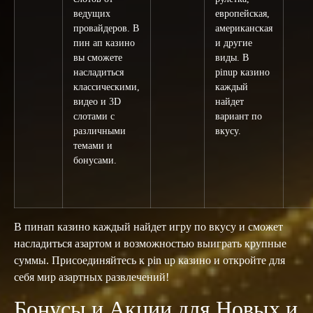
ведущих
европейская,
провайдеров. В
американская
пин ап казино
и другие
вы сможете
виды. В
насладиться
pinup казино
классическими,
каждый
видео и 3D
найдет
слотами с
вариант по
различными
вкусу.
темами и
бонусами.
В пинап казино каждый найдет игру по вкусу и сможет
насладиться азартом и возможностью выиграть крупные
суммы. Присоединяйтесь к pin up казино и откройте для
себя мир азартных развлечений!
Бонусы и Акции для Новых и