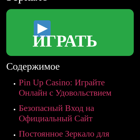
ИГРАТЬ
Содержимое
Pin Up Casino: Играйте
Онлайн с Удовольствием
Безопасный Вход на
Официальный Сайт
Постоянное Зеркало для