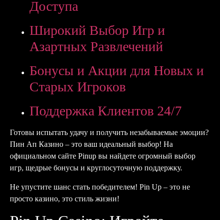
Доступа
Широкий Выбор Игр и
Азартных Развлечений
Бонусы и Акции для Новых и
Старых Игроков
Поддержка Клиентов 24/7
Готовы испытать удачу и получить незабываемые эмоции?
Пин Ап Казино – это ваш идеальный выбор! На
официальном сайте Pinup вы найдете огромный выбор
игр, щедрые бонусы и круглосуточную поддержку.
Не упустите шанс стать победителем! Pin Up – это не
просто казино, это стиль жизни!