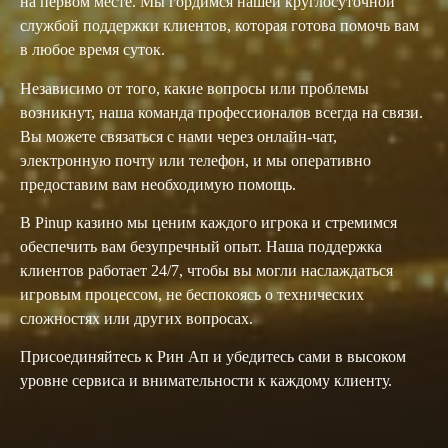
на первом месте. Мы гордимся нашей круглосуточной
службой поддержки клиентов, которая готова помочь вам
в любое время суток.
Независимо от того, какие вопросы или проблемы
возникнут, наша команда профессионалов всегда на связи.
Вы можете связаться с нами через онлайн-чат,
электронную почту или телефон, и мы оперативно
предоставим вам необходимую помощь.
В Pinup казино мы ценим каждого игрока и стремимся
обеспечить вам безупречный опыт. Наша поддержка
клиентов работает 24/7, чтобы вы могли наслаждаться
игровым процессом, не беспокоясь о технических
сложностях или других вопросах.
Присоединяйтесь к Pин Ап и убедитесь сами в высоком
уровне сервиса и внимательности к каждому клиенту.