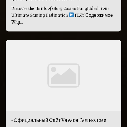
Discover the Thrills of Glory Casino Bangladesh Your
Ultimate Gaming Destination
PLAY Содержимое
Why...
- Официальный Сайт Vavada Casino.1068