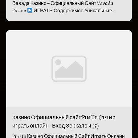
Вавада Казино – Официальный Сайт Vavada
Casino
ИГРАТЬ Содержимое Уникальные...
Казино Официальный сайт Pin Up Casino
играть онлайн - Вход Зеркало.4 (7)
Pin Up Казино Официальный Сайт Играть Онлайн