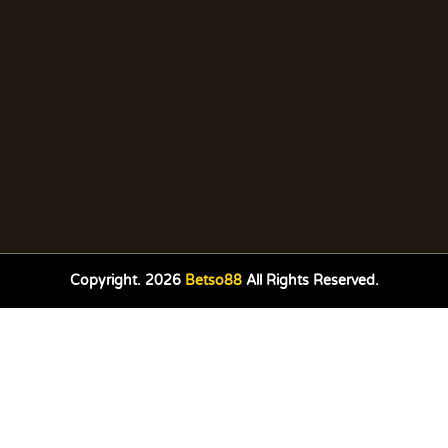
Copyright. 2026
Betso88
All Rights Reserved.