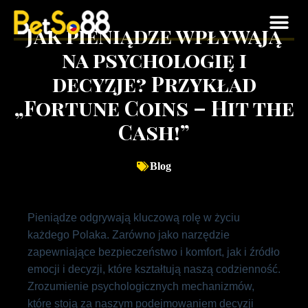
Jak pieniądze wpływają
na psychologię i
decyzje? Przykład
„Fortune Coins – Hit the
Cash!”
Blog
Pieniądze odgrywają kluczową rolę w życiu
każdego Polaka. Zarówno jako narzędzie
zapewniające bezpieczeństwo i komfort, jak i źródło
emocji i decyzji, które kształtują naszą codzienność.
Zrozumienie psychologicznych mechanizmów,
które stoją za naszym podejmowaniem decyzji