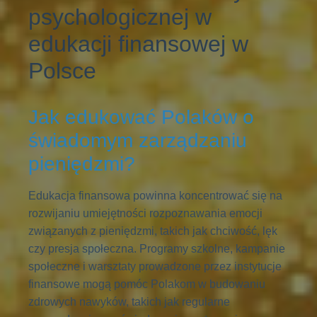
psychologicznej w
edukacji finansowej w
Polsce
Jak edukować Polaków o
świadomym zarządzaniu
pieniędzmi?
Edukacja finansowa powinna koncentrować się na
rozwijaniu umiejętności rozpoznawania emocji
związanych z pieniędzmi, takich jak chciwość, lęk
czy presja społeczna. Programy szkolne, kampanie
społeczne i warsztaty prowadzone przez instytucje
finansowe mogą pomóc Polakom w budowaniu
zdrowych nawyków, takich jak regularne