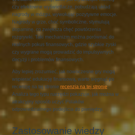
czy efektowne wyświetlacze, pobudzają układ
nagrody w mózgu, wywołując pozytywne emocje.
Nagrody w grze, choć symboliczne, stymulują
dopaminę, co zwiększa chęć powtórzenia
rozgrywki. Taki mechanizm można porównać do
realnych pokus finansowych, gdzie szybkie zyski
czy wygrane mogą prowadzić do impulsywnych
decyzji i problemów finansowych.
Aby lepiej zrozumieć, jak nowoczesne gry mogą
wspierać edukację finansową, warto sięgnąć po
recenzję na tej stronie
recenzja na tej stronie
.
Analiza tego typu narzędzi pokazuje, jak można w
atrakcyjny sposób uczyć Polaków
odpowiedzialnego podejścia do pieniędzy.
Zastosowanie wiedzy