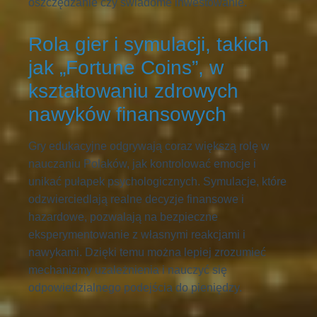
oszczędzanie czy świadome inwestowanie.
Rola gier i symulacji, takich
jak „Fortune Coins”, w
kształtowaniu zdrowych
nawyków finansowych
Gry edukacyjne odgrywają coraz większą rolę w
nauczaniu Polaków, jak kontrolować emocje i
unikać pułapek psychologicznych. Symulacje, które
odzwierciedlają realne decyzje finansowe i
hazardowe, pozwalają na bezpieczne
eksperymentowanie z własnymi reakcjami i
nawykami. Dzięki temu można lepiej zrozumieć
mechanizmy uzależnienia i nauczyć się
odpowiedzialnego podejścia do pieniędzy.