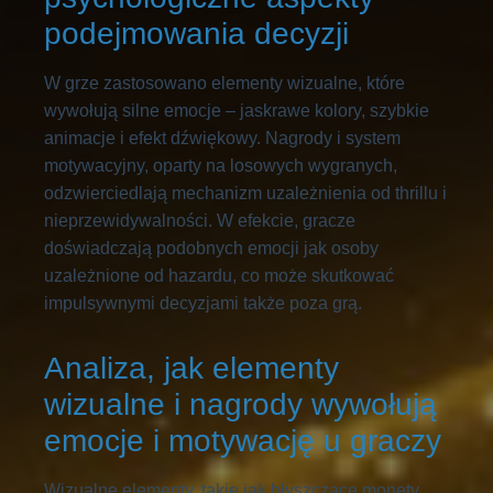
podejmowania decyzji
W grze zastosowano elementy wizualne, które
wywołują silne emocje – jaskrawe kolory, szybkie
animacje i efekt dźwiękowy. Nagrody i system
motywacyjny, oparty na losowych wygranych,
odzwierciedlają mechanizm uzależnienia od thrillu i
nieprzewidywalności. W efekcie, gracze
doświadczają podobnych emocji jak osoby
uzależnione od hazardu, co może skutkować
impulsywnymi decyzjami także poza grą.
Analiza, jak elementy
wizualne i nagrody wywołują
emocje i motywację u graczy
Wizualne elementy, takie jak błyszczące monety