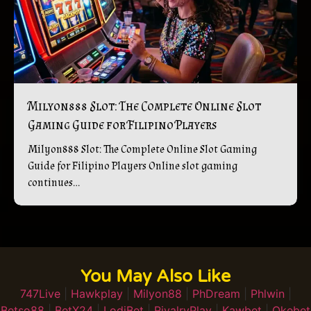
Milyon888 Slot: The Complete Online Slot
Gaming Guide for Filipino Players
Milyon888 Slot: The Complete Online Slot Gaming
Guide for Filipino Players Online slot gaming
continues...
You May Also Like
747Live
|
Hawkplay
|
Milyon88
|
PhDream
|
Phlwin
|
Betso88
|
BetX24
|
LodiBet
|
RivalryPlay
|
Kawbet
|
Okebet