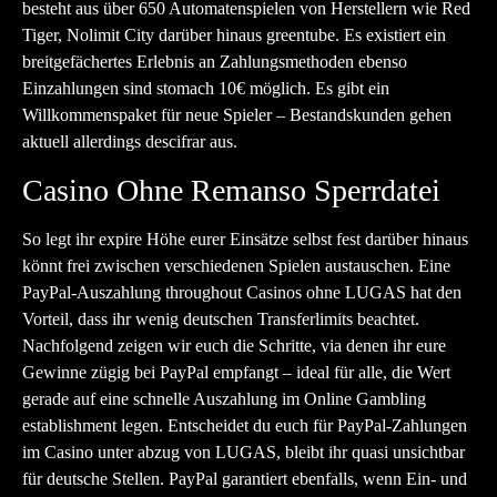
besteht aus über 650 Automatenspielen von Herstellern wie Red
Tiger, Nolimit City darüber hinaus greentube. Es existiert ein
breitgefächertes Erlebnis an Zahlungsmethoden ebenso
Einzahlungen sind stomach 10€ möglich. Es gibt ein
Willkommenspaket für neue Spieler – Bestandskunden gehen
aktuell allerdings descifrar aus.
Casino Ohne Remanso Sperrdatei
So legt ihr expire Höhe eurer Einsätze selbst fest darüber hinaus
könnt frei zwischen verschiedenen Spielen austauschen. Eine
PayPal-Auszahlung throughout Casinos ohne LUGAS hat den
Vorteil, dass ihr wenig deutschen Transferlimits beachtet.
Nachfolgend zeigen wir euch die Schritte, via denen ihr eure
Gewinne zügig bei PayPal empfangt – ideal für alle, die Wert
gerade auf eine schnelle Auszahlung im Online Gambling
establishment legen. Entscheidet du euch für PayPal-Zahlungen
im Casino unter abzug von LUGAS, bleibt ihr quasi unsichtbar
für deutsche Stellen. PayPal garantiert ebenfalls, wenn Ein- und