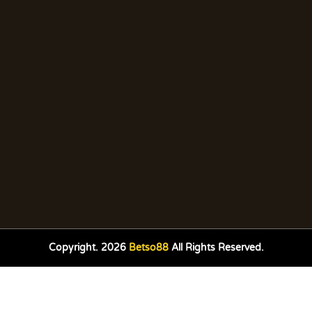
Copyright. 2026
Betso88
All Rights Reserved.