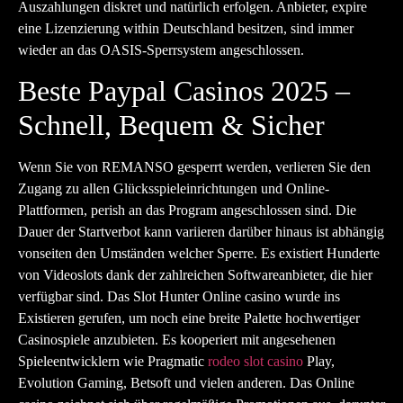
Auszahlungen diskret und natürlich erfolgen. Anbieter, expire
eine Lizenzierung within Deutschland besitzen, sind immer
wieder an das OASIS-Sperrsystem angeschlossen.
Beste Paypal Casinos 2025 –
Schnell, Bequem & Sicher
Wenn Sie von REMANSO gesperrt werden, verlieren Sie den
Zugang zu allen Glücksspieleinrichtungen und Online-
Plattformen, perish an das Program angeschlossen sind. Die
Dauer der Startverbot kann variieren darüber hinaus ist abhängig
vonseiten den Umständen welcher Sperre. Es existiert Hunderte
von Videoslots dank der zahlreichen Softwareanbieter, die hier
verfügbar sind. Das Slot Hunter Online casino wurde ins
Existieren gerufen, um noch eine breite Palette hochwertiger
Casinospiele anzubieten. Es kooperiert mit angesehenen
Spieleentwicklern wie Pragmatic
rodeo slot casino
Play,
Evolution Gaming, Betsoft und vielen anderen. Das Online