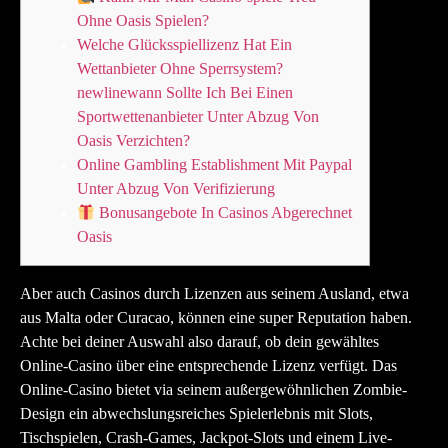
Ohne Oasis Spielen?
Welche Glücksspiellizenz Hat Ein
Wettanbieter Ohne Sperrsystem?
newlinewann Sollte Ich Bei Einen
Sportwettenanbieter Unter Abzug Von
Oasis Verzichten?
Online Gambling Establishment Mit Paypal
Unter Abzug Von Verifizierung
Bonusangebote In Casinos Abgerechnet
Oasis
Aber auch Casinos durch Lizenzen aus seinem Ausland, etwa
aus Malta oder Curacao, können eine super Reputation haben.
Achte bei deiner Auswahl also darauf, ob dein gewähltes
Online-Casino über eine entsprechende Lizenz verfügt. Das
Online-Casino bietet via seinem außergewöhnlichen Zombie-
Design ein abwechslungsreiches Spielerlebnis mit Slots,
Tischspielen, Crash-Games, Jackpot-Slots und einem Live-