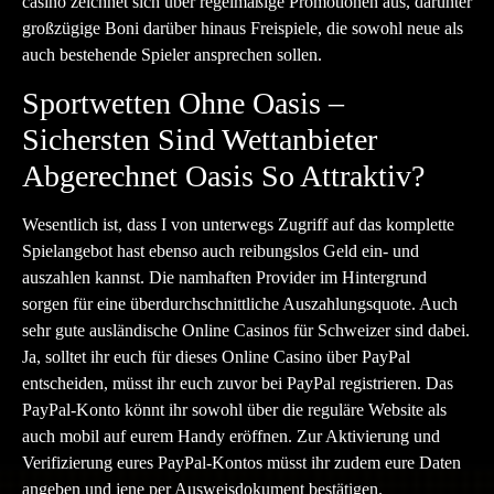
casino zeichnet sich über regelmäßige Promotionen aus, darunter
großzügige Boni darüber hinaus Freispiele, die sowohl neue als
auch bestehende Spieler ansprechen sollen.
Sportwetten Ohne Oasis –
Sichersten Sind Wettanbieter
Abgerechnet Oasis So Attraktiv?
Wesentlich ist, dass I von unterwegs Zugriff auf das komplette
Spielangebot hast ebenso auch reibungslos Geld ein- und
auszahlen kannst. Die namhaften Provider im Hintergrund
sorgen für eine überdurchschnittliche Auszahlungsquote. Auch
sehr gute ausländische Online Casinos für Schweizer sind dabei.
Ja, solltet ihr euch für dieses Online Casino über PayPal
entscheiden, müsst ihr euch zuvor bei PayPal registrieren. Das
PayPal-Konto könnt ihr sowohl über die reguläre Website als
auch mobil auf eurem Handy eröffnen. Zur Aktivierung und
Verifizierung eures PayPal-Kontos müsst ihr zudem eure Daten
angeben und jene per Ausweisdokument bestätigen.