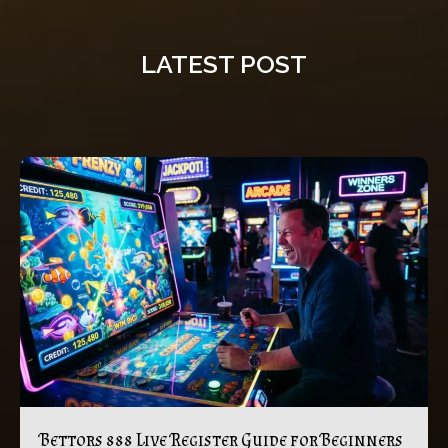
LATEST POST
Bettors 888 Live Register Guide for Beginners