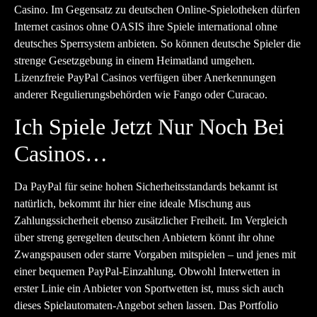
Casino. Im Gegensatz zu deutschen Online-Spielotheken dürfen
Internet casinos ohne OASIS ihre Spiele international ohne
deutsches Sperrsystem anbieten. So können deutsche Spieler die
strenge Gesetzgebung in einem Heimatland umgehen.
Lizenzfreie PayPal Casinos verfügen über Anerkennungen
anderer Regulierungsbehörden wie Fango oder Curacao.
Ich Spiele Jetzt Nur Noch Bei
Casinos…
Da PayPal für seine hohen Sicherheitsstandards bekannt ist
natürlich, bekommt ihr hier eine ideale Mischung aus
Zahlungssicherheit ebenso zusätzlicher Freiheit. Im Vergleich
über streng geregelten deutschen Anbietern könnt ihr ohne
Zwangspausen oder starre Vorgaben mitspielen – und jenes mit
einer bequemen PayPal-Einzahlung. Obwohl Interwetten in
erster Linie ein Anbieter von Sportwetten ist, muss sich auch
dieses Spielautomaten-Angebot sehen lassen. Das Portfolio