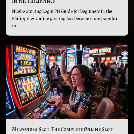
in the Philippines
Nuebe Gaming Login PH Guide for Beginners in the
Philippines Online gaming has become more popular
in...
Milyon888 Slot: The Complete Online Slot